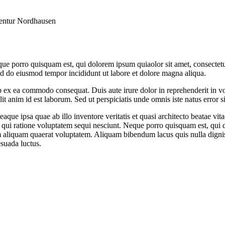
entur Nordhausen
ue porro quisquam est, qui dolorem ipsum quiaolor sit amet, consectetu
sed do eiusmod tempor incididunt ut labore et dolore magna aliqua.
 ex ea commodo consequat. Duis aute irure dolor in reprehenderit in volu
it anim id est laborum. Sed ut perspiciatis unde omnis iste natus error si
e ipsa quae ab illo inventore veritatis et quasi architecto beatae vit
 qui ratione voluptatem sequi nesciunt. Neque porro quisquam est, qui do
aliquam quaerat voluptatem. Aliquam bibendum lacus quis nulla digni
esuada luctus.