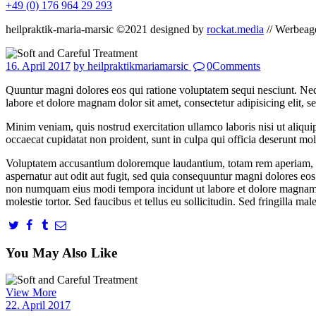
+49 (0) 176 964 29 293
heilpraktik-maria-marsic ©2021 designed by
rockat.media
// Werbeag
16. April 2017
by heilpraktikmariamarsic
0
Comments
Quuntur magni dolores eos qui ratione voluptatem sequi nesciunt. Neq
labore et dolore magnam dolor sit amet, consectetur adipisicing elit, 
Minim veniam, quis nostrud exercitation ullamco laboris nisi ut aliquip
occaecat cupidatat non proident, sunt in culpa qui officia deserunt moll
Voluptatem accusantium doloremque laudantium, totam rem aperiam, eaqu
aspernatur aut odit aut fugit, sed quia consequuntur magni dolores eos
non numquam eius modi tempora incidunt ut labore et dolore magnam 
molestie tortor. Sed faucibus et tellus eu sollicitudin. Sed fringilla mal
You May Also Like
View More
22. April 2017