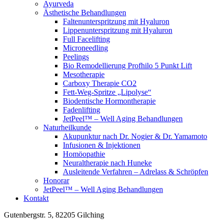
Ayurveda
Ästhetische Behandlungen
Faltenunterspritzung mit Hyaluron
Lippenunterspritzung mit Hyaluron
Full Facelifting
Microneedling
Peelings
Bio Remodellierung Profhilo 5 Punkt Lift
Mesotherapie
Carboxy Therapie CO2
Fett-Weg-Spritze „Lipolyse“
Biodentische Hormontherapie
Fadenlifting
JetPeel™ – Well Aging Behandlungen
Naturheilkunde
Akupunktur nach Dr. Nogier & Dr. Yamamoto
Infusionen & Injektionen
Homöopathie
Neuraltherapie nach Huneke
Ausleitende Verfahren – Adrelass & Schröpfen
Honorar
JetPeel™ – Well Aging Behandlungen
Kontakt
Gutenbergstr. 5, 82205 Gilching