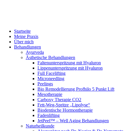
Startseite
Meine Praxis
Über mich
Behandlungen
Ayurveda
Ästhetische Behandlungen
Faltenunterspritzung mit Hyaluron
Lippenunterspritzung mit Hyaluron
Full Facelifting
Microneedling
Peelings
Bio Remodellierung Profhilo 5 Punkt Lift
Mesotherapie
Carboxy Therapie CO2
Fett-Weg-Spritze „Lipolyse“
Biodentische Hormontherapie
Fadenlifting
JetPeel™ – Well Aging Behandlungen
Naturheilkunde