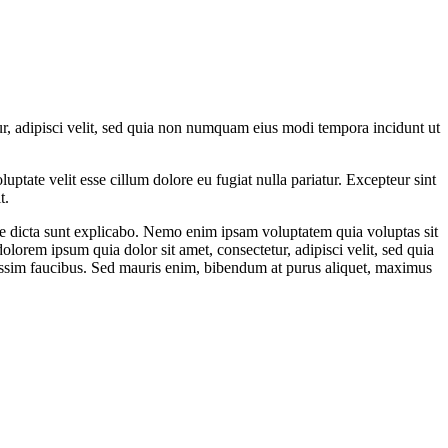
r, adipisci velit, sed quia non numquam eius modi tempora incidunt ut
ptate velit esse cillum dolore eu fugiat nulla pariatur. Excepteur sint
t.
ae dicta sunt explicabo. Nemo enim ipsam voluptatem quia voluptas sit
lorem ipsum quia dolor sit amet, consectetur, adipisci velit, sed quia
ssim faucibus. Sed mauris enim, bibendum at purus aliquet, maximus