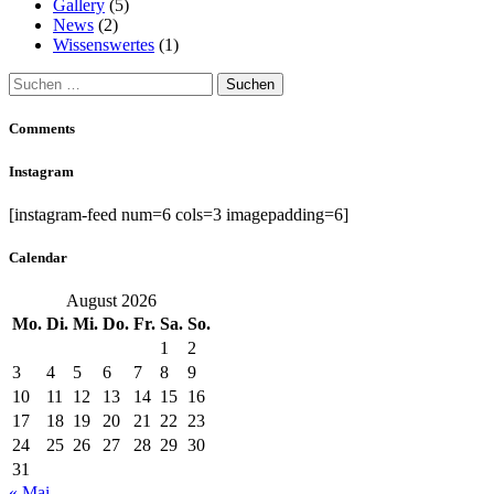
Gallery
(5)
News
(2)
Wissenswertes
(1)
Suchen
nach:
Comments
Instagram
[instagram-feed num=6 cols=3 imagepadding=6]
Calendar
August 2026
Mo.
Di.
Mi.
Do.
Fr.
Sa.
So.
1
2
3
4
5
6
7
8
9
10
11
12
13
14
15
16
17
18
19
20
21
22
23
24
25
26
27
28
29
30
31
« Mai