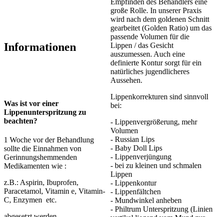
Empfinden des Behandlers eine
große Rolle. In unserer Praxis
wird nach dem goldenen Schnitt
gearbeitet (Golden Ratio) um das
passende Volumen für die
Informationen
Lippen / das Gesicht
auszumessen. Auch eine
definierte Kontur sorgt für ein
natürliches jugendlicheres
Aussehen.
Lippenkorrekturen sind sinnvoll
Was ist vor einer
bei:
Lippenunterspritzung zu
beachten?
- Lippenvergrößerung, mehr
Volumen
- Russian Lips
1 Woche vor der Behandlung
- Baby Doll Lips
sollte die Einnahmen von
- Lippenverjüngung
Gerinnungshemmenden
- bei zu kleinen und schmalen
Medikamenten wie :
Lippen
z.B.: Aspirin, Ibuprofen,
- Lippenkontur
Paracetamol, Vitamin e, Vitamin-
- Lippenfältchen
C, Enzymen etc.
- Mundwinkel anheben
- Philtrum Unterspritzung (Linien
abgesetzt werden.