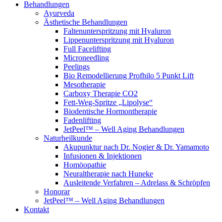
Behandlungen
Ayurveda
Ästhetische Behandlungen
Faltenunterspritzung mit Hyaluron
Lippenunterspritzung mit Hyaluron
Full Facelifting
Microneedling
Peelings
Bio Remodellierung Profhilo 5 Punkt Lift
Mesotherapie
Carboxy Therapie CO2
Fett-Weg-Spritze „Lipolyse“
Biodentische Hormontherapie
Fadenlifting
JetPeel™ – Well Aging Behandlungen
Naturheilkunde
Akupunktur nach Dr. Nogier & Dr. Yamamoto
Infusionen & Injektionen
Homöopathie
Neuraltherapie nach Huneke
Ausleitende Verfahren – Adrelass & Schröpfen
Honorar
JetPeel™ – Well Aging Behandlungen
Kontakt