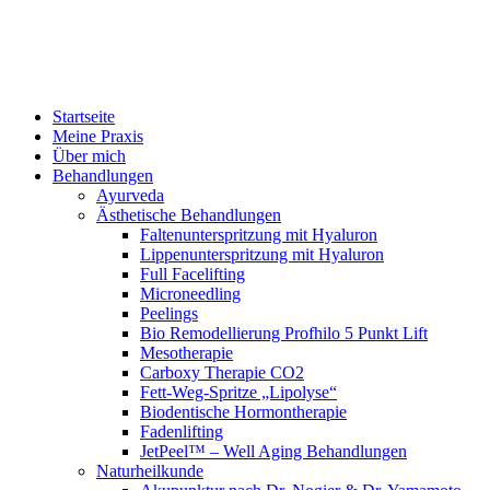
Startseite
Meine Praxis
Über mich
Behandlungen
Ayurveda
Ästhetische Behandlungen
Faltenunterspritzung mit Hyaluron
Lippenunterspritzung mit Hyaluron
Full Facelifting
Microneedling
Peelings
Bio Remodellierung Profhilo 5 Punkt Lift
Mesotherapie
Carboxy Therapie CO2
Fett-Weg-Spritze „Lipolyse“
Biodentische Hormontherapie
Fadenlifting
JetPeel™ – Well Aging Behandlungen
Naturheilkunde