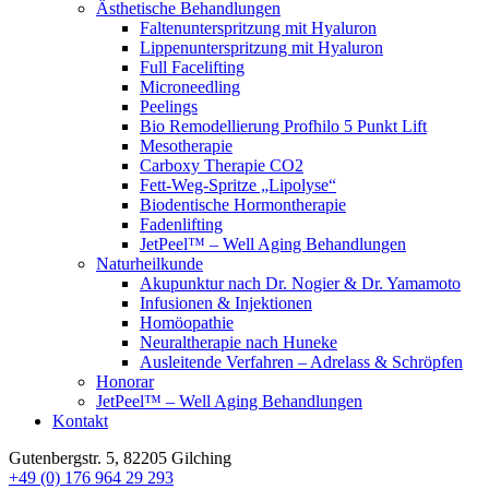
Ästhetische Behandlungen
Faltenunterspritzung mit Hyaluron
Lippenunterspritzung mit Hyaluron
Full Facelifting
Microneedling
Peelings
Bio Remodellierung Profhilo 5 Punkt Lift
Mesotherapie
Carboxy Therapie CO2
Fett-Weg-Spritze „Lipolyse“
Biodentische Hormontherapie
Fadenlifting
JetPeel™ – Well Aging Behandlungen
Naturheilkunde
Akupunktur nach Dr. Nogier & Dr. Yamamoto
Infusionen & Injektionen
Homöopathie
Neuraltherapie nach Huneke
Ausleitende Verfahren – Adrelass & Schröpfen
Honorar
JetPeel™ – Well Aging Behandlungen
Kontakt
Gutenbergstr. 5, 82205 Gilching
+49 (0) 176 964 29 293