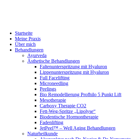
Startseite
Meine Praxis
Über mich
Behandlungen
Ayurveda
Ästhetische Behandlungen
Faltenunterspritzung mit Hyaluron
Lippenunterspritzung mit Hyaluron
Full Facelifting
Microneedling
Peelings
Bio Remodellierung Profhilo 5 Punkt Lift
Mesotherapie
Carboxy Therapie CO2
Fett-Weg-Spritze „Lipolyse“
Biodentische Hormontherapie
Fadenlifting
JetPeel™ – Well Aging Behandlungen
Naturheilkunde