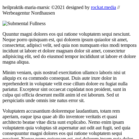
heilpraktik-maria-marsic ©2021 designed by
rockat.media
//
Werbeagentur Nordhausen
Quuntur magni dolores eos qui ratione voluptatem sequi nesciunt.
Neque porro quisquam est, qui dolorem ipsum quiaolor sit amet,
consectetur, adipisci velit, sed quia non numquam eius modi tempora
incidunt ut labore et dolore magnam dolor sit amet, consectetur
adipisicing elit, sed do eiusmod tempor incididunt ut labore et dolore
magna aliqua.
Minim veniam, quis nostrud exercitation ullamco laboris nisi ut
aliquip ex ea commodo consequat. Duis aute irure dolor in
reprehenderit in voluptate velit esse cillum dolore eu fugiat nulla
pariatur. Excepteur sint occaecat cupidatat non proident, sunt in
culpa qui officia deserunt mollit anim id est laborum. Sed ut
perspiciatis unde omnis iste natus error sit.
Voluptatem accusantium doloremque laudantium, totam rem
aperiam, eaque ipsa quae ab illo inventore veritatis et quasi
architecto beatae vitae dicta sunt explicabo. Nemo enim ipsam
voluptatem quia voluptas sit aspernatur aut odit aut fugit, sed quia
consequuntur magni dolores eos qui ratione voluptatem sequi
nesciunt. Neque porro quisquam est, qui dolorem ipsum quia dolor