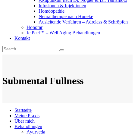
Akupunktur nach Dr. Nogier & Dr. Yamamoto
Infusionen & Injektionen
Homöopathie
Neuraltherapie nach Huneke
Ausleitende Verfahren – Adrelass & Schröpfen
Honorar
JetPeel™ – Well Aging Behandlungen
Kontakt
Submental Fullness
Startseite
Meine Praxis
Über mich
Behandlungen
Ayurveda