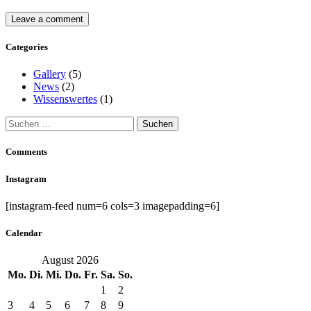
Categories
Gallery
(5)
News
(2)
Wissenswertes
(1)
Suchen
nach:
Comments
Instagram
[instagram-feed num=6 cols=3 imagepadding=6]
Calendar
August 2026
Mo.
Di.
Mi.
Do.
Fr.
Sa.
So.
1
2
3
4
5
6
7
8
9