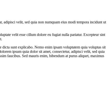
r, adipisci velit, sed quia non numquam eius modi tempora incidunt ut
ptate velit esse cillum dolore eu fugiat nulla pariatur. Excepteur sint
t.
ae dicta sunt explicabo. Nemo enim ipsam voluptatem quia voluptas sit
lorem ipsum quia dolor sit amet, consectetur, adipisci velit, sed quia
ssim faucibus. Sed mauris enim, bibendum at purus aliquet, maximus