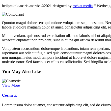
heilpraktik-maria-marsic ©2021 designed by
rockat.media
// Werbeag
Quuntur magni dolores eos qui ratione voluptatem sequi nesciunt. Neq
labore et dolore magnam dolor sit amet, consectetur adipisicing elit, 
Minim veniam, quis nostrud exercitation ullamco laboris nisi ut aliquip
occaecat cupidatat non proident, sunt in culpa qui officia deserunt moll
Voluptatem accusantium doloremque laudantium, totam rem aperiam, eaqu
aspernatur aut odit aut fugit, sed quia consequuntur magni dolores eos
non numquam eius modi tempora incidunt ut labore et dolore magnam 
molestie tortor. Sed faucibus et tellus eu sollicitudin. Sed fringilla mal
You May Also Like
View More
Cosmetic
Lorem ipsum dolor sit amet, consectetur adipisicing elit, sed do eius