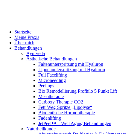
Startseite
Meine Praxis
Über mich
Behandlungen
Ayurveda
Ästhetische Behandlungen
Faltenunterspritzung mit Hyaluron
Lippenunterspritzung mit Hyaluron
Full Facelifting
Microneedling
Peelings
Bio Remodellierung Profhilo 5 Punkt Lift
Mesotherapie
Carboxy Therapie CO2
Fett-Weg-Spritze „Lipolyse“
Biodentische Hormontherapie
Fadenlifting
JetPeel™ – Well Aging Behandlungen
Naturheilkunde