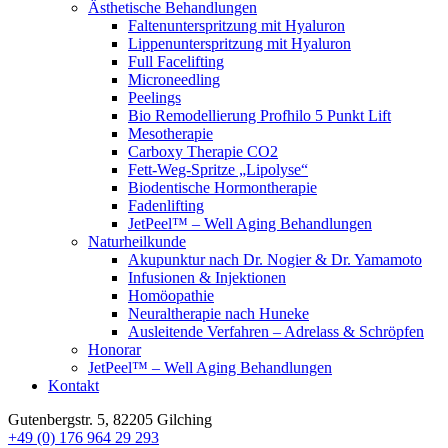
Ästhetische Behandlungen
Faltenunterspritzung mit Hyaluron
Lippenunterspritzung mit Hyaluron
Full Facelifting
Microneedling
Peelings
Bio Remodellierung Profhilo 5 Punkt Lift
Mesotherapie
Carboxy Therapie CO2
Fett-Weg-Spritze „Lipolyse“
Biodentische Hormontherapie
Fadenlifting
JetPeel™ – Well Aging Behandlungen
Naturheilkunde
Akupunktur nach Dr. Nogier & Dr. Yamamoto
Infusionen & Injektionen
Homöopathie
Neuraltherapie nach Huneke
Ausleitende Verfahren – Adrelass & Schröpfen
Honorar
JetPeel™ – Well Aging Behandlungen
Kontakt
Gutenbergstr. 5, 82205 Gilching
+49 (0) 176 964 29 293