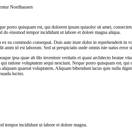
entur Nordhausen
ue porro quisquam est, qui dolorem ipsum quiaolor sit amet, consectetu
sed do eiusmod tempor incididunt ut labore et dolore magna aliqua.
 ex ea commodo consequat. Duis aute irure dolor in reprehenderit in volu
it anim id est laborum. Sed ut perspiciatis unde omnis iste natus error si
e ipsa quae ab illo inventore veritatis et quasi architecto beatae vit
 qui ratione voluptatem sequi nesciunt. Neque porro quisquam est, qui do
aliquam quaerat voluptatem. Aliquam bibendum lacus quis nulla digni
esuada luctus.
mod tempor incididunt ut labore et dolore magna.