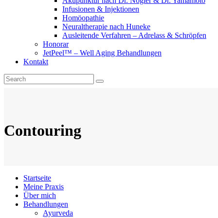
Akupunktur nach Dr. Nogier & Dr. Yamamoto
Infusionen & Injektionen
Homöopathie
Neuraltherapie nach Huneke
Ausleitende Verfahren – Adrelass & Schröpfen
Honorar
JetPeel™ – Well Aging Behandlungen
Kontakt
Contouring
Startseite
Meine Praxis
Über mich
Behandlungen
Ayurveda