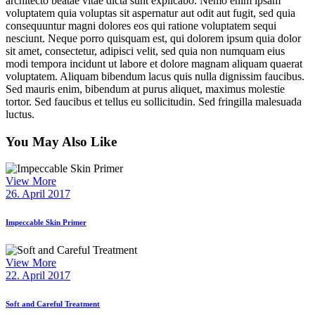
architecto beatae vitae dicta sunt explicabo. Nemo enim ipsam
voluptatem quia voluptas sit aspernatur aut odit aut fugit, sed quia
consequuntur magni dolores eos qui ratione voluptatem sequi
nesciunt. Neque porro quisquam est, qui dolorem ipsum quia dolor
sit amet, consectetur, adipisci velit, sed quia non numquam eius
modi tempora incidunt ut labore et dolore magnam aliquam quaerat
voluptatem. Aliquam bibendum lacus quis nulla dignissim faucibus.
Sed mauris enim, bibendum at purus aliquet, maximus molestie
tortor. Sed faucibus et tellus eu sollicitudin. Sed fringilla malesuada
luctus.
You May Also Like
View More
26. April 2017
Impeccable Skin Primer
View More
22. April 2017
Soft and Careful Treatment