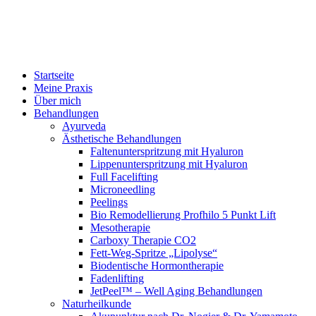
Startseite
Meine Praxis
Über mich
Behandlungen
Ayurveda
Ästhetische Behandlungen
Faltenunterspritzung mit Hyaluron
Lippenunterspritzung mit Hyaluron
Full Facelifting
Microneedling
Peelings
Bio Remodellierung Profhilo 5 Punkt Lift
Mesotherapie
Carboxy Therapie CO2
Fett-Weg-Spritze „Lipolyse“
Biodentische Hormontherapie
Fadenlifting
JetPeel™ – Well Aging Behandlungen
Naturheilkunde