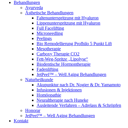
Behandlungen
Ayurveda
Ästhetische Behandlungen
Faltenunterspritzung mit Hyaluron
Lippenunterspritzung mit Hyaluron
Full Facelifting
Microneedling
Peelings
Bio Remodellierung Profhilo 5 Punkt Lift
Mesotherapie
Carboxy Therapie CO2
Fett-Weg-Spritze „Lipolyse“
Biodentische Hormontherapie
Fadenlifting
JetPeel™ – Well Aging Behandlungen
Naturheilkunde
Akupunktur nach Dr. Nogier & Dr. Yamamoto
Infusionen & Injektionen
Homöopathie
Neuraltherapie nach Huneke
Ausleitende Verfahren – Adrelass & Schröpfen
Honorar
JetPeel™ – Well Aging Behandlungen
Kontakt