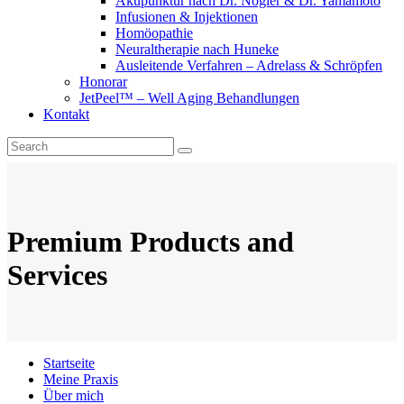
Akupunktur nach Dr. Nogier & Dr. Yamamoto
Infusionen & Injektionen
Homöopathie
Neuraltherapie nach Huneke
Ausleitende Verfahren – Adrelass & Schröpfen
Honorar
JetPeel™ – Well Aging Behandlungen
Kontakt
Premium Products and
Services
Startseite
Meine Praxis
Über mich