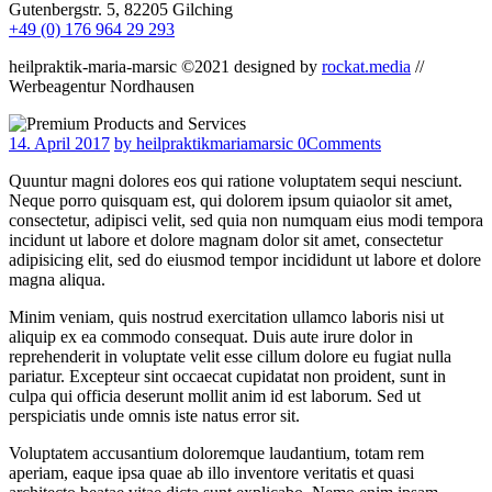
Gutenbergstr. 5, 82205 Gilching
+49 (0) 176 964 29 293
heilpraktik-maria-marsic ©2021 designed by
rockat.media
//
Werbeagentur Nordhausen
14. April 2017
by heilpraktikmariamarsic
0
Comments
Quuntur magni dolores eos qui ratione voluptatem sequi nesciunt.
Neque porro quisquam est, qui dolorem ipsum quiaolor sit amet,
consectetur, adipisci velit, sed quia non numquam eius modi tempora
incidunt ut labore et dolore magnam dolor sit amet, consectetur
adipisicing elit, sed do eiusmod tempor incididunt ut labore et dolore
magna aliqua.
Minim veniam, quis nostrud exercitation ullamco laboris nisi ut
aliquip ex ea commodo consequat. Duis aute irure dolor in
reprehenderit in voluptate velit esse cillum dolore eu fugiat nulla
pariatur. Excepteur sint occaecat cupidatat non proident, sunt in
culpa qui officia deserunt mollit anim id est laborum. Sed ut
perspiciatis unde omnis iste natus error sit.
Voluptatem accusantium doloremque laudantium, totam rem
aperiam, eaque ipsa quae ab illo inventore veritatis et quasi