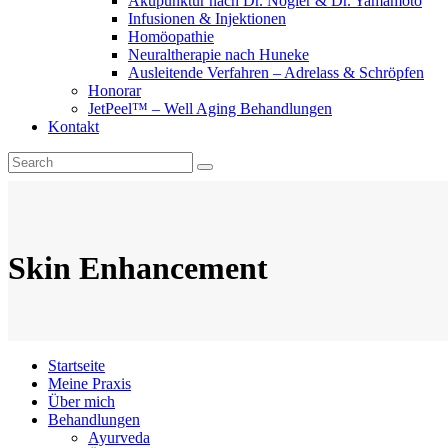
Akupunktur nach Dr. Nogier & Dr. Yamamoto
Infusionen & Injektionen
Homöopathie
Neuraltherapie nach Huneke
Ausleitende Verfahren – Adrelass & Schröpfen
Honorar
JetPeel™ – Well Aging Behandlungen
Kontakt
Skin Enhancement
Startseite
Meine Praxis
Über mich
Behandlungen
Ayurveda