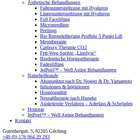
Ästhetische Behandlungen
Faltenunterspritzung mit Hyaluron
Lippenunterspritzung mit Hyaluron
Full Facelifting
Microneedling
Peelings
Bio Remodellierung Profhilo 5 Punkt Lift
Mesotherapie
Carboxy Therapie CO2
Fett-Weg-Spritze „Lipolyse“
Biodentische Hormontherapie
Fadenlifting
JetPeel™ – Well Aging Behandlungen
Naturheilkunde
Akupunktur nach Dr. Nogier & Dr. Yamamoto
Infusionen & Injektionen
Homöopathie
Neuraltherapie nach Huneke
Ausleitende Verfahren – Adrelass & Schröpfen
Honorar
JetPeel™ – Well Aging Behandlungen
Kontakt
Gutenbergstr. 5, 82205 Gilching
+49 (0) 176 964 29 293