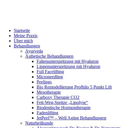
Startseite
Meine Praxis
Über mich
Behandlungen
Ayurveda
Ästhetische Behandlungen
Faltenunterspritzung mit Hyaluron
Lippenunterspritzung mit Hyaluron
Full Facelifting
Microneedling
Peelings
Bio Remodellierung Profhilo 5 Punkt Lift
Mesotherapie
Carboxy Therapie CO2
Fett-Weg-Spritze „Lipolyse“
Biodentische Hormontherapie
Fadenlifting
JetPeel™ – Well Aging Behandlungen
Naturheilkunde