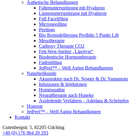
Ästhetische Behandlungen
Faltenunterspritzung mit Hyaluron
Lippenunterspritzung mit Hyaluron
Full Facelifting
Microneedling
Peelings
Bio Remodellierung Profhilo 5 Punkt Lift
Mesotherapie
Carboxy Therapie CO2
Fett-Weg-Spritze „Lipolyse“
Biodentische Hormontherapie
Fadenlifting
JetPeel™ – Well Aging Behandlungen
Naturheilkunde
Akupunktur nach Dr. Nogier & Dr. Yamamoto
Infusionen & Injektionen
Homöopathie
Neuraltherapie nach Huneke
Ausleitende Verfahren – Adrelass & Schröpfen
Honorar
JetPeel™ – Well Aging Behandlungen
Kontakt
Gutenbergstr. 5, 82205 Gilching
+49 (0) 176 964 29 293