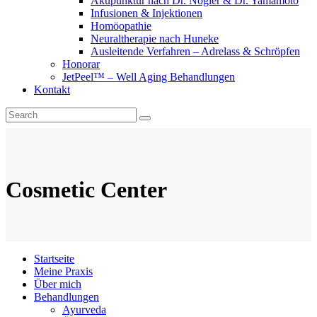
Akupunktur nach Dr. Nogier & Dr. Yamamoto
Infusionen & Injektionen
Homöopathie
Neuraltherapie nach Huneke
Ausleitende Verfahren – Adrelass & Schröpfen
Honorar
JetPeel™ – Well Aging Behandlungen
Kontakt
Cosmetic Center
Startseite
Meine Praxis
Über mich
Behandlungen
Ayurveda