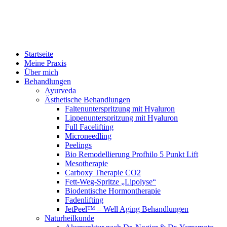
Startseite
Meine Praxis
Über mich
Behandlungen
Ayurveda
Ästhetische Behandlungen
Faltenunterspritzung mit Hyaluron
Lippenunterspritzung mit Hyaluron
Full Facelifting
Microneedling
Peelings
Bio Remodellierung Profhilo 5 Punkt Lift
Mesotherapie
Carboxy Therapie CO2
Fett-Weg-Spritze „Lipolyse“
Biodentische Hormontherapie
Fadenlifting
JetPeel™ – Well Aging Behandlungen
Naturheilkunde